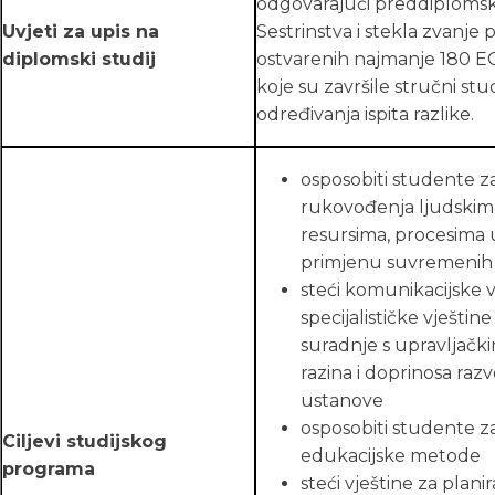
odgovarajući preddiplomski 
Uvjeti za upis na
Sestrinstva i stekla zvanje 
diplomski studij
ostvarenih najmanje 180 
koje su završile stručni st
određivanja ispita razlike.
osposobiti studente za
rukovođenja ljudskim 
resursima, procesima 
primjenu suvremenih 
steći komunikacijske v
specijalističke vještin
suradnje s upravljačk
razina i doprinosa raz
ustanove
osposobiti studente za
Ciljevi studijskog
edukacijske metode
programa
steći vještine za plani