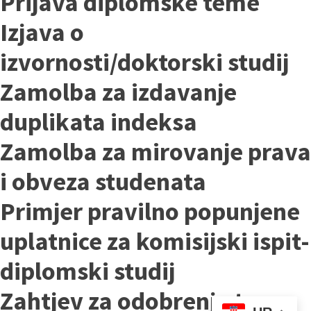
Prijava diplomske teme
Izjava o
izvornosti/doktorski studij
Zamolba za izdavanje
duplikata indeksa
Zamolba za mirovanje prava
i obveza studenata
Primjer pravilno popunjene
uplatnice za komisijski ispit-
diplomski studij
Zahtjev za odobrenje teme