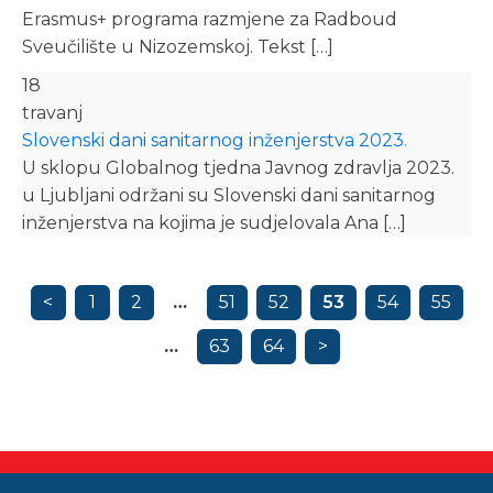
Erasmus+ programa razmjene za Radboud
Sveučilište u Nizozemskoj. Tekst […]
18
travanj
Slovenski dani sanitarnog inženjerstva 2023.
U sklopu Globalnog tjedna Javnog zdravlja 2023.
u Ljubljani održani su Slovenski dani sanitarnog
inženjerstva na kojima je sudjelovala Ana […]
<
1
2
…
51
52
53
54
55
…
63
64
>