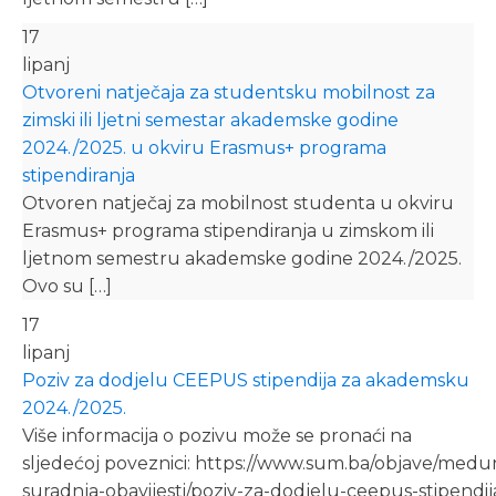
17
lipanj
Otvoreni natječaja za studentsku mobilnost za
zimski ili ljetni semestar akademske godine
2024./2025. u okviru Erasmus+ programa
stipendiranja
Otvoren natječaj za mobilnost studenta u okviru
Erasmus+ programa stipendiranja u zimskom ili
ljetnom semestru akademske godine 2024./2025.
Ovo su […]
17
lipanj
Poziv za dodjelu CEEPUS stipendija za akademsku
2024./2025.
Više informacija o pozivu može se pronaći na
sljedećoj poveznici: https://www.sum.ba/objave/med
suradnja-obavijesti/poziv-za-dodjelu-ceepus-stipendij