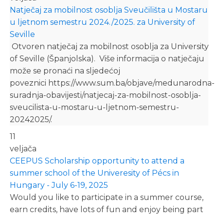
Natječaj za mobilnost osoblja Sveučilišta u Mostaru
u ljetnom semestru 2024./2025. za University of
Seville
Otvoren natječaj za mobilnost osoblja za University
of Seville (Španjolska). Više informacija o natječaju
može se pronaći na sljedećoj
poveznici https://www.sum.ba/objave/medunarodna-
suradnja-obavijesti/natjecaj-za-mobilnost-osoblja-
sveucilista-u-mostaru-u-ljetnom-semestru-
20242025/.
11
veljača
CEEPUS Scholarship opportunity to attend a
summer school of the Univeresity of Pécs in
Hungary - July 6-19, 2025
Would you like to participate in a summer course,
earn credits, have lots of fun and enjoy being part