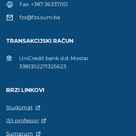
Fax: +387 36337051
fzs@fzs.sum.ba
TRANSAKCIJSKI RAČUN
UniCredit bank d.d. Mostar
3381302271325623
BRZI LINKOVI
Studomat
ISS profesori
Sumarum