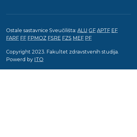
Ostale sastavnice Sveučilišta:
ALU
GF
APTF
EF
FARF
FF
FPMOZ
FSRE
FZS
MEF
PF
Copyright 2023. Fakultet zdravstvenih studija.
Powerd by
ITO