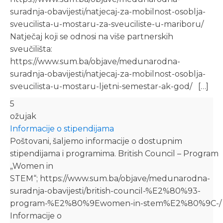
suradnja-obavijesti/natjecaj-za-mobilnost-osoblja-
sveucilista-u-mostaru-za-sveuciliste-u-mariboru/
Natječaj koji se odnosi na više partnerskih
sveučilišta:
https://www.sum.ba/objave/medunarodna-
suradnja-obavijesti/natjecaj-za-mobilnost-osoblja-
sveucilista-u-mostaru-ljetni-semestar-ak-god/ […]
5
ožujak
Informacije o stipendijama
Poštovani, šaljemo informacije o dostupnim
stipendijama i programima. British Council – Program
„Women in
STEM“; https://www.sum.ba/objave/medunarodna-
suradnja-obavijesti/british-council-%E2%80%93-
program-%E2%80%9Ewomen-in-stem%E2%80%9C-/
Informacije o