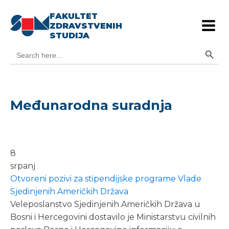
FAKULTET
ZDRAVSTVENIH
STUDIJA
Search Button
Search
for:
Međunarodna suradnja
8
srpanj
Otvoreni pozivi za stipendijske programe Vlade
Sjedinjenih Američkih Država
Veleposlanstvo Sjedinjenih Američkih Država u
Bosni i Hercegovini dostavilo je Ministarstvu civilnih