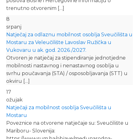
poslova Bosne i Hercegovine informaciju o
trenutno otvorenim […]
8
srpanj
Natječaj za odlaznu mobilnost osoblja Sveučilišta u
Mostaru za Veleučilište Lavoslav Ružička u
Vukovaru u ak. god. 2026./2027.
Otvoren je natječaj za stipendiranje jednotjedne
mobilnosti nastavnog i nenastavnog osoblja u
svrhu poučavanja (STA) / osposobljavanja (STT) u
okviru […]
17
ožujak
Natječaji za mobilnost osoblja Sveučilišta u
Mostaru
Poveznice na otvorene natječaje su: Sveučilište u
Mariboru- Slovenija:
https://www.sum.ba/objave/medunarodna-