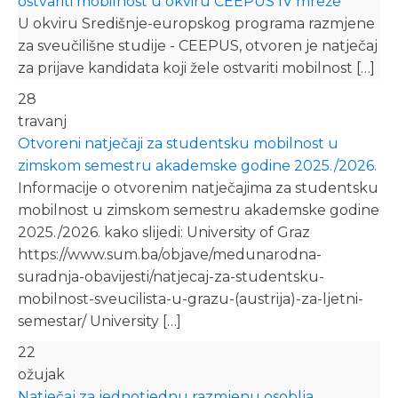
ostvariti mobilnost u okviru CEEPUS IV mreže
U okviru Središnje-europskog programa razmjene
za sveučilišne studije - CEEPUS, otvoren je natječaj
za prijave kandidata koji žele ostvariti mobilnost […]
28
travanj
Otvoreni natječaji za studentsku mobilnost u
zimskom semestru akademske godine 2025./2026.
Informacije o otvorenim natječajima za studentsku
mobilnost u zimskom semestru akademske godine
2025./2026. kako slijedi: University of Graz
https://www.sum.ba/objave/medunarodna-
suradnja-obavijesti/natjecaj-za-studentsku-
mobilnost-sveucilista-u-grazu-(austrija)-za-ljetni-
semestar/ University […]
22
ožujak
Natječaj za jednotjednu razmjenu osoblja