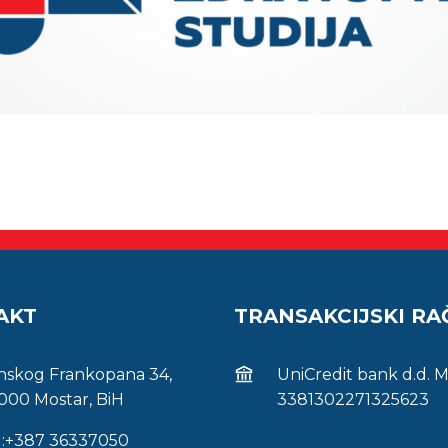
AKT
TRANSAKCIJSKI R
inskog Frankopana 34,
UniCredit bank d.d. 
000 Mostar, BiH
3381302271325623
l:+387 36337050