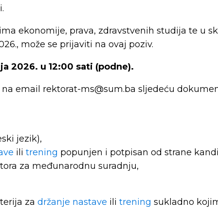
.
ima ekonomije, prava, zdravstvenih studija te u 
., može se prijaviti na ovaj poziv.
nja 2026. u 12:00 sati (podne).
iti na email rektorat-ms@sum.ba sljedeću dokumen
ski jezik),
ave
ili
trening
popunjen i potpisan od strane kandid
ktora za međunarodnu suradnju,
terija za
držanje nastave
ili
trening
sukladno kojim