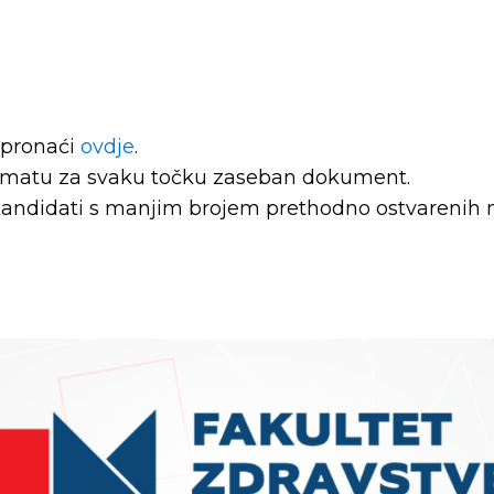
 pronaći
ovdje
.
formatu za svaku točku zaseban dokument.
kandidati s manjim brojem prethodno ostvarenih m