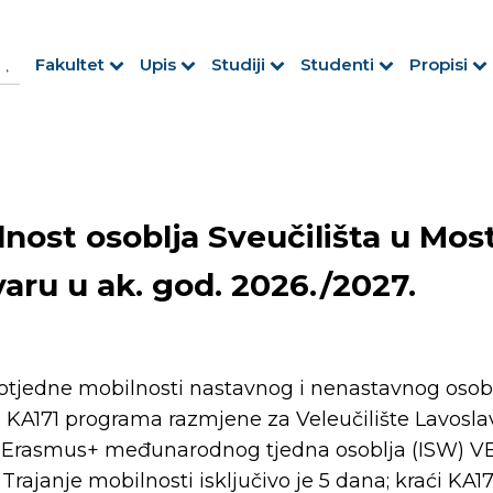
h Button
arch
Fakultet
Upis
Studiji
Studenti
Propisi
r:
nost osoblja Sveučilišta u Most
aru u ak. god. 2026./2027.
notjedne mobilnosti nastavnog i nenastavnog osob
 KA171 programa razmjene za Veleučilište Lavosla
5. Erasmus+ međunarodnog tjedna osoblja (ISW) VEV
. Trajanje mobilnosti isključivo je 5 dana; kraći K