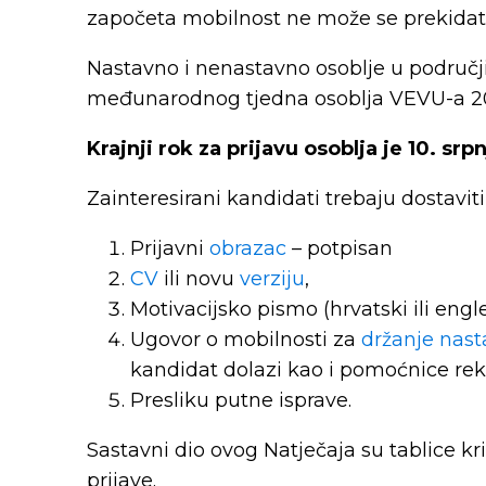
započeta mobilnost ne može se prekidati
Nastavno i nenastavno osoblje u područj
međunarodnog tjedna osoblja VEVU-a 2026
Krajnji rok za prijavu osoblja je 10. srp
Zainteresirani kandidati trebaju dostav
Prijavni
obrazac
– potpisan
CV
ili novu
verziju
,
Motivacijsko pismo (hrvatski ili engle
Ugovor o mobilnosti za
držanje nast
kandidat dolazi kao i pomoćnice re
Presliku putne isprave.
Sastavni dio ovog Natječaja su tablice kri
prijave.