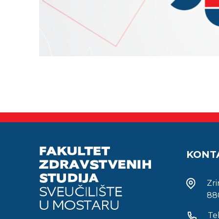
KONT
Zr
88
Te