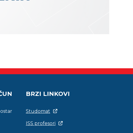
AČUN
BRZI LINKOVI
Mostar
Studomat
ISS profesori