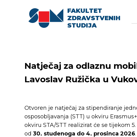
FAKULTET
Searc
Se
ZDRAVSTVENIH
fo
STUDIJA
Natječaj za odlaznu mobil
Lavoslav Ružička u Vukov
Otvoren je natječaj za stipendiranje jed
osposobljavanja (STT) u okviru Erasmus+
okviru STA/STT realizirat će se tijekom 
od
30. studenoga do 4. prosinca 2026