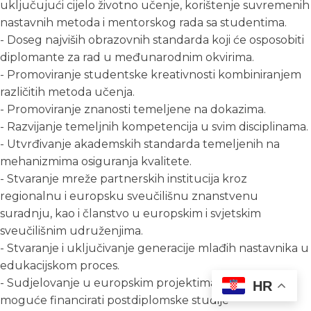
uključujući cijelo životno učenje, korištenje suvremenih
nastavnih metoda i mentorskog rada sa studentima.
- Doseg najviših obrazovnih standarda koji će osposobiti
diplomante za rad u međunarodnim okvirima.
- Promoviranje studentske kreativnosti kombiniranjem
različitih metoda učenja.
- Promoviranje znanosti temeljene na dokazima.
- Razvijanje temeljnih kompetencija u svim disciplinama.
- Utvrđivanje akademskih standarda temeljenih na
mehanizmima osiguranja kvalitete.
- Stvaranje mreže partnerskih institucija kroz
regionalnu i europsku sveučilišnu znanstvenu
suradnju, kao i članstvo u europskim i svjetskim
sveučilišnim udruženjima.
- Stvaranje i uključivanje generacije mlađih nastavnika u
edukacijskom proces.
- Sudjelovanje u europskim projektima kojima je
HR
moguće financirati postdiplomske studije