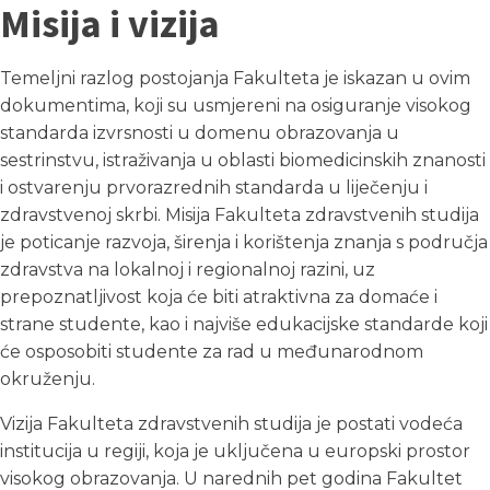
Misija i vizija
Temeljni razlog postojanja Fakulteta je iskazan u ovim
dokumentima, koji su usmjereni na osiguranje visokog
standarda izvrsnosti u domenu obrazovanja u
sestrinstvu, istraživanja u oblasti biomedicinskih znanosti
i ostvarenju prvorazrednih standarda u liječenju i
zdravstvenoj skrbi. Misija Fakulteta zdravstvenih studija
je poticanje razvoja, širenja i korištenja znanja s područja
zdravstva na lokalnoj i regionalnoj razini, uz
prepoznatljivost koja će biti atraktivna za domaće i
strane studente, kao i najviše edukacijske standarde koji
će osposobiti studente za rad u međunarodnom
okruženju.
Vizija Fakulteta zdravstvenih studija je postati vodeća
institucija u regiji, koja je uključena u europski prostor
visokog obrazovanja. U narednih pet godina Fakultet