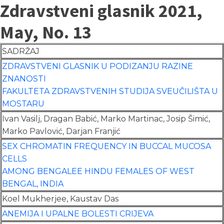
Zdravstveni glasnik 2021,
May, No. 13
SADRŽAJ
ZDRAVSTVENI GLASNIK U PODIZANJU RAZINE
ZNANOSTI
FAKULTETA ZDRAVSTVENIH STUDIJA SVEUČILIŠTA U
MOSTARU
Ivan Vasilj, Dragan Babić, Marko Martinac, Josip Šimić,
Marko Pavlović, Darjan Franjić
SEX CHROMATIN FREQUENCY IN BUCCAL MUCOSA
CELLS
AMONG BENGALEE HINDU FEMALES OF WEST
BENGAL, INDIA
Koel Mukherjee, Kaustav Das
ANEMIJA I UPALNE BOLESTI CRIJEVA