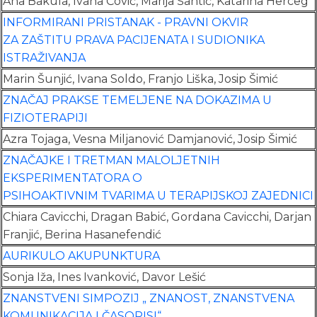
Ana Bakula, Ivana Čović, Marija Šantić, Katarina Herceg
INFORMIRANI PRISTANAK - PRAVNI OKVIR
ZA ZAŠTITU PRAVA PACIJENATA I SUDIONIKA
ISTRAŽIVANJA
Marin Šunjić, Ivana Soldo, Franjo Liška, Josip Šimić
ZNAČAJ PRAKSE TEMELJENE NA DOKAZIMA U
FIZIOTERAPIJI
Azra Tojaga, Vesna Miljanović Damjanović, Josip Šimić
ZNAČAJKE I TRETMAN MALOLJETNIH
EKSPERIMENTATORA O
PSIHOAKTIVNIM TVARIMA U TERAPIJSKOJ ZAJEDNICI
Chiara Cavicchi, Dragan Babić, Gordana Cavicchi, Darjan
Franjić, Berina Hasanefendić
AURIKULO AKUPUNKTURA
Sonja Iža, Ines Ivanković, Davor Lešić
ZNANSTVENI SIMPOZIJ „ ZNANOST, ZNANSTVENA
KOMUNIKACIJA I ČASOPISI“