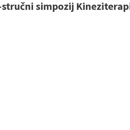
ručni simpozij Kineziterapij