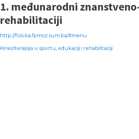
1. međunarodni znanstveno-st
rehabilitaciji
http://fizicka.fpmoz.sum.ba/#menu
Kineziterapija u sportu, edukaciji i rehabilitaciji