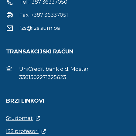
Tel:+387 36337050
Fax: +387 36337051
fzs@fzs.sum.ba
TRANSAKCIJSKI RAČUN
UniCredit bank d.d. Mostar
3381302271325623
BRZI LINKOVI
Studomat
ISS profesori