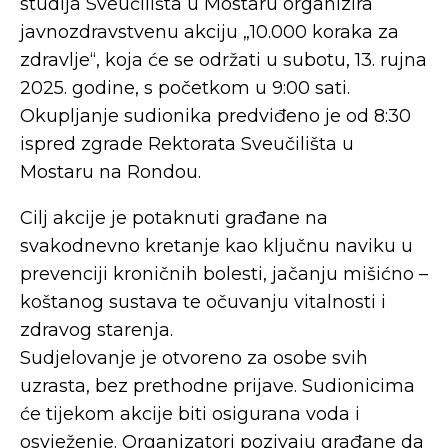
studija Sveučilišta u Mostaru organizira
javnozdravstvenu akciju „10.000 koraka za
zdravlje“, koja će se održati u subotu, 13. rujna
2025. godine, s početkom u 9:00 sati.
Okupljanje sudionika predviđeno je od 8:30
ispred zgrade Rektorata Sveučilišta u
Mostaru na Rondou.
Cilj akcije je potaknuti građane na
svakodnevno kretanje kao ključnu naviku u
prevenciji kroničnih bolesti, jačanju mišićno –
koštanog sustava te očuvanju vitalnosti i
zdravog starenja.
Sudjelovanje je otvoreno za osobe svih
uzrasta, bez prethodne prijave. Sudionicima
će tijekom akcije biti osigurana voda i
osvježenje. Organizatori pozivaju građane da