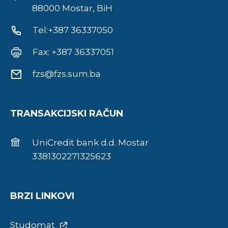
88000 Mostar, BiH
Tel:+387 36337050
Fax: +387 36337051
fzs@fzs.sum.ba
TRANSAKCIJSKI RAČUN
UniCredit bank d.d. Mostar
3381302271325623
BRZI LINKOVI
Studomat