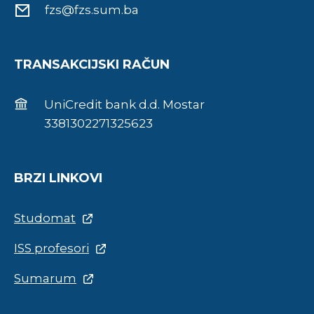
fzs@fzs.sum.ba
TRANSAKCIJSKI RAČUN
UniCredit bank d.d. Mostar
3381302271325623
BRZI LINKOVI
Studomat
ISS profesori
Sumarum