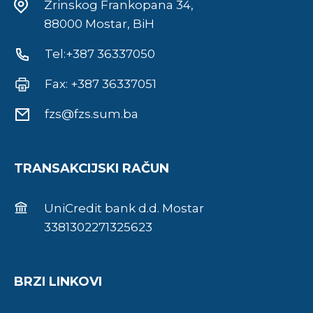
Zrinskog Frankopana 34,
88000 Mostar, BiH
Tel:+387 36337050
Fax: +387 36337051
fzs@fzs.sum.ba
TRANSAKCIJSKI RAČUN
UniCredit bank d.d. Mostar
3381302271325623
BRZI LINKOVI