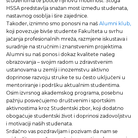
studentima te potiče njihovu mobilnost. Stoga
HSSA predstavlja snažan most između studenata,
nastavnog osoblja i šire zajednice.
Također, iznimno smo ponosni na naš
Alumni klub,
koji povezuje bivše studente Fakulteta u svrhu
jačanja profesionalnih mreža, razmjene iskustava i
suradnje na stručnim i znanstvenim projektima.
Alumni su naš ponos i dokaz kvalitete našeg
obrazovanja – svojim radom u zdravstvenim
ustanovama u zemlji i inozemstvu aktivno
doprinose razvoju struke te su često uključeni u
mentoriranje i podršku aktualnim studentima.
Osim izvrsnog akademskog programa, posebnu
pažnju posvećujemo društvenim i sportskim
aktivnostima kroz Studentski zbor, koji dodatno
obogaćuje studentski život i doprinosi zadovoljstvu
i motivaciji naših studenata.
Srdačno vas pozdravljam i pozivam da nam se