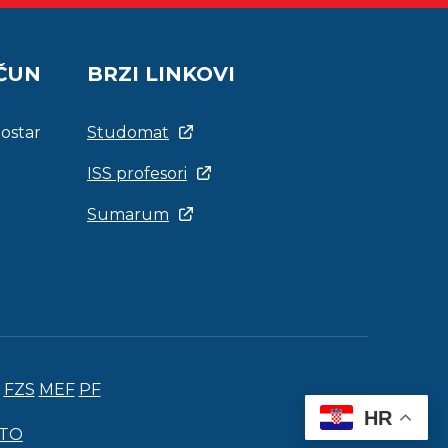
AČUN
BRZI LINKOVI
Mostar
Studomat
ISS profesori
Sumarum
FZS
MEF
PF
HR
ITO