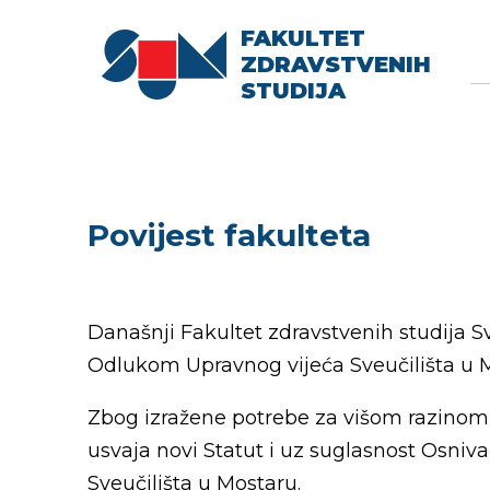
FAKULTET
Searc
Se
ZDRAVSTVENIH
fo
STUDIJA
Povijest fakulteta
Današnji Fakultet zdravstvenih studija S
Odlukom Upravnog vijeća Sveučilišta u M
Zbog izražene potrebe za višom razinom 
usvaja novi Statut i uz suglasnost Osniv
Sveučilišta u Mostaru.