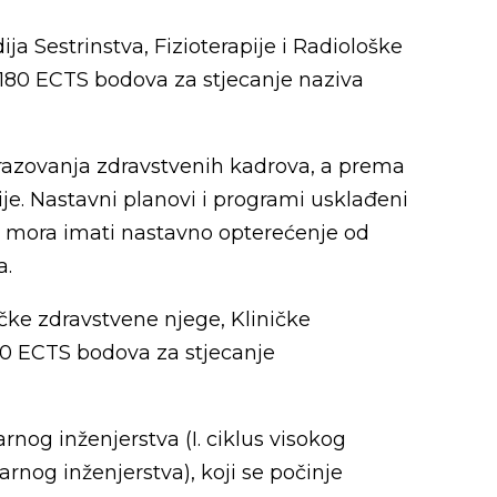
ja Sestrinstva, Fizioterapije i Radiološke
 180 ECTS bodova za stjecanje naziva
razovanja zdravstvenih kadrova, a prema
e. Nastavni planovi i programi usklađeni
j mora imati nastavno opterećenje od
a.
ičke zdravstvene njege, Kliničke
 120 ECTS bodova za stjecanje
nog inženjerstva (I. ciklus visokog
rnog inženjerstva), koji se počinje