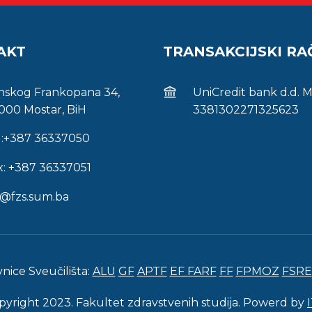
AKT
TRANSAKCIJSKI R
inskog Frankopana 34,
UniCredit bank d.d. 
000 Mostar, BiH
3381302271325623
l:+387 36337050
x: +387 36337051
s@fzs.sum.ba
vnice Sveučilišta:
ALU
GF
APTF
EF
FARF
FF
FPMOZ
FSRE
pyright 2023. Fakultet zdravstvenih studija. Powerd by