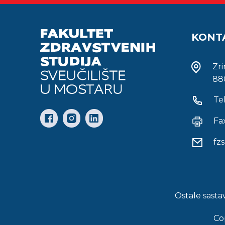
KONT
Zr
88
Te
Fa
fz
Ostale sasta
Co