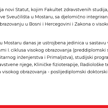
ja novi Statut, kojim Fakultet zdravstvenih studija
ve Sveučilišta u Mostaru, sa djelomično integriran
razovanju u Bosni i Hercegovini i Zakona o vis
a u Mostaru danas je ustrojbena jedinica u sastavu
mi I. ciklusa visokog obrazovanja (preddiplomski sv
itarnog inženjerstva i Primaljstva), studijski progr
ravstvene njege, Kliničke fizioterapije, Radiološke 
usa visokog obrazovanja - poslijediplomski doktorski