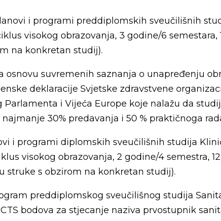
lanovi i programi preddiplomskih sveučilišnih studi
ciklus visokog obrazovanja, 3 godine/6 semestara,
m na konkretan studij).
 na osnovu suvremenih saznanja o unapređenju ob
nske deklaracije Svjetske zdravstvene organizacij
Parlamenta i Vijeća Europe koje nalažu da studi
i najmanje 30% predavanja i 50 % praktičnoga rad
vi i programi diplomskih sveučilišnih studija Klin
I. ciklus visokog obrazovanja, 2 godine/4 semestra,
struke s obzirom na konkretan studij).
rogram preddiplomskog sveučilišnog studija Sanitar
CTS bodova za stjecanje naziva prvostupnik sanita