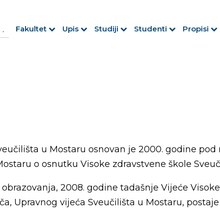
h Button
arch
Fakultet
Upis
Studiji
Studenti
Propisi
r:
veučilišta u Mostaru osnovan je 2000. godine pod 
ostaru o osnutku Visoke zdravstvene škole Sveuči
obrazovanja, 2008. godine tadašnje Vijeće Visoke
ača, Upravnog vijeća Sveučilišta u Mostaru, postaj