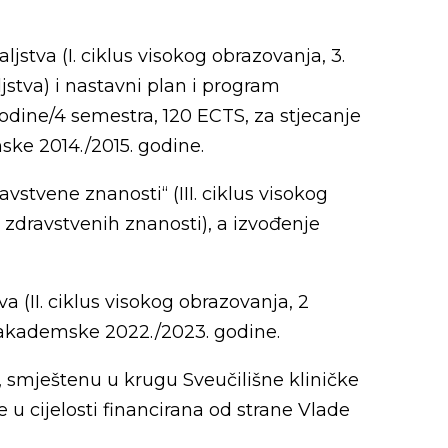
stva (I. ciklus visokog obrazovanja, 3.
tva) i nastavni plan i program
godine/4 semestra, 120 ECTS, za stjecanje
ske 2014./2015. godine.
stvene znanosti“ (III. ciklus visokog
zdravstvenih znanosti), a izvođenje
 (II. ciklus visokog obrazovanja, 2
d akademske 2022./2023. godine.
, smještenu u krugu Sveučilišne kliničke
 u cijelosti financirana od strane Vlade