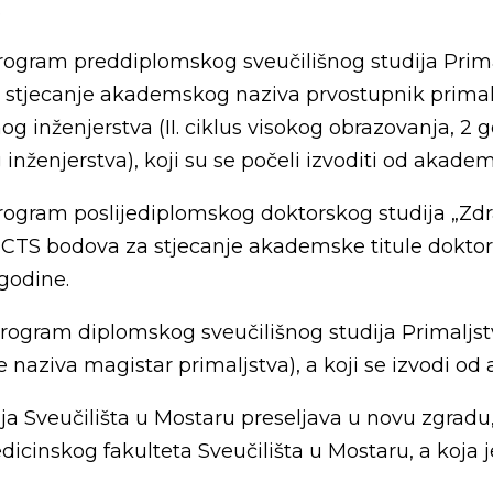
.
rogram preddiplomskog sveučilišnog studija Primalj
stjecanje akademskog naziva prvostupnik primaljs
g inženjerstva (II. ciklus visokog obrazovanja, 2 
ženjerstva), koji su se počeli izvoditi od akadem
rogram poslijediplomskog doktorskog studija „Zdrav
ECTS bodova za stjecanje akademske titule doktor 
godine.
rogram diplomskog sveučilišnog studija Primaljstva
e naziva magistar primaljstva), a koji se izvodi o
ja Sveučilišta u Mostaru preseljava u novu zgradu
dicinskog fakulteta Sveučilišta u Mostaru, a koja je