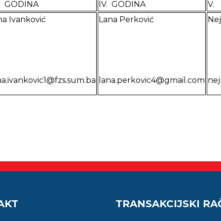
II. GODINA
IV. GODINA
V.
a Ivanković
Lana Perković
Nej
a.ivankovic1@fzs.sum.ba
lana.perkovic4@gmail.com
nej
AKT
TRANSAKCIJSKI R