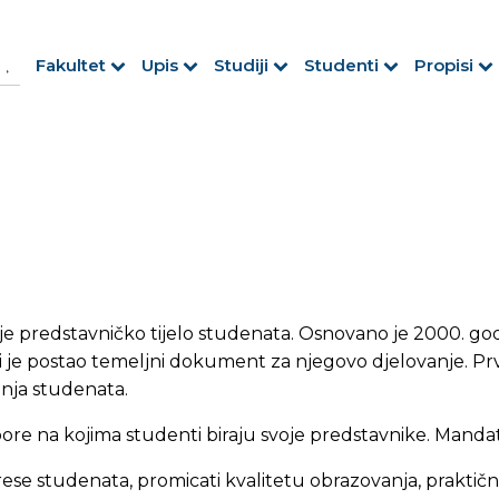
h Button
arch
Fakultet
Upis
Studiji
Studenti
Propisi
r:
 je predstavničko tijelo studenata. Osnovano je 2000. g
i je postao temeljni dokument za njegovo djelovanje. Prvi
anja studenata.
re na kojima studenti biraju svoje predstavnike. Mandat
erese studenata, promicati kvalitetu obrazovanja, praktičn