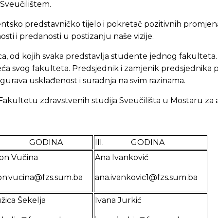
Sveučilištem.
ntsko predstavničko tijelo i pokretač pozitivnih promje
osti i predanosti u postizanju naše vizije.
, od kojih svaka predstavlja studente jednog fakulteta.
jeća svog fakulteta. Predsjednik i zamjenik predsjednika
gurava usklađenost i suradnja na svim razinama.
akultetu zdravstvenih studija Sveučilišta u Mostaru z
I. GODINA
III. GODINA
on Vučina
Ana Ivanković
on.vucina@fzs.sum.ba
ana.ivankovic1@fzs.sum.ba
žica Šekelja
Ivana Jurkić