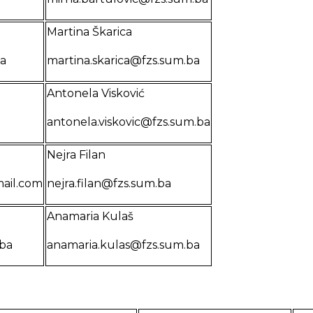
Martina Škarica
ba
martina.skarica@fzs.sum.ba
Antonela Visković
antonela.viskovic@fzs.sum.ba
Nejra Filan
ail.com
nejra.filan@fzs.sum.ba
Anamaria Kulaš
.ba
anamaria.kulas@fzs.sum.ba