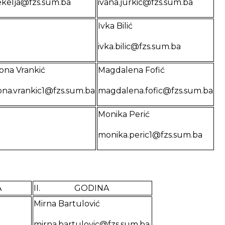
ekelja@fzs.sum.ba
ivana.jurkic@fzs.sum.ba
Ivka Bilić
ivka.bilic@fzs.sum.ba
ona Vrankić
Magdalena Fofić
ona.vrankic1@fzs.sum.ba
magdalena.fofic@fzs.sum.ba
Monika Perić
monika.peric1@fzs.sum.ba
A
II. GODINA
Mirna Bartulović
mirna.bartulovic@fzs.sum.ba