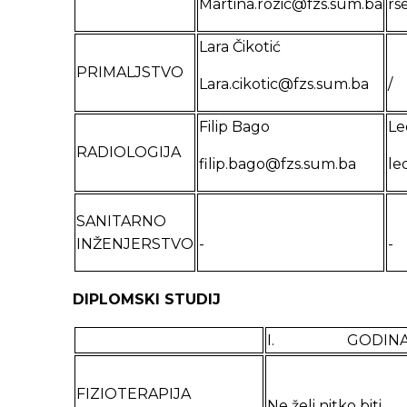
Martina.rozic@fzs.sum.ba
rs
Lara Čikotić
PRIMALJSTVO
Lara.cikotic@fzs.sum.ba
/
Filip Bago
Le
RADIOLOGIJA
filip.bago@fzs.sum.ba
le
SANITARNO
INŽENJERSTVO
-
-
DIPLOMSKI STUDIJ
I. GODIN
FIZIOTERAPIJA
Ne želi nitko biti