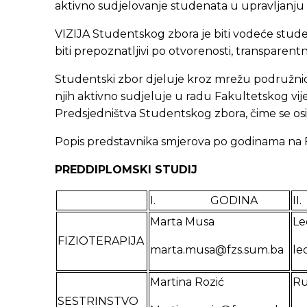
aktivno sudjelovanje studenata u upravljanju 
VIZIJA Studentskog zbora je biti vodeće stude
biti prepoznatljivi po otvorenosti, transparentn
Studentski zbor djeluje kroz mrežu podružnica
njih aktivno sudjeluje u radu Fakultetskog vi
Predsjedništva Studentskog zbora, čime se osi
Popis predstavnika smjerova po godinama na F
PREDDIPLOMSKI STUDIJ
I. GODINA
I
Marta Musa
Le
FIZIOTERAPIJA
marta.musa@fzs.sum.ba
le
Martina Rozić
Ru
SESTRINSTVO