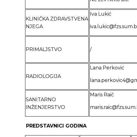
Iva Lukić
KLINIČKA ZDRAVSTVENA
NJEGA
iva.lukic@fzs.sum.
PRIMALJSTVO
/
Lana Perković
RADIOLOGIJA
lana.perkovic4@gm
Maris Raič
SANITARNO
INŽENJERSTVO
maris.raic@fzs.sum
PREDSTAVNICI GODINA