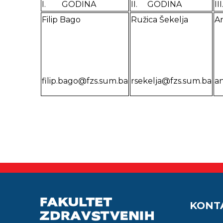
I. GODINA
II. GODINA
I
Filip Bago
Ružica Šekelja
An
filip.bago@fzs.sum.ba
rsekelja@fzs.sum.ba
an
KONT