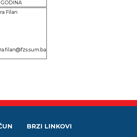
 GODINA
ra Filan
ra.filan@fzs.sum.ba
AČUN
BRZI LINKOVI