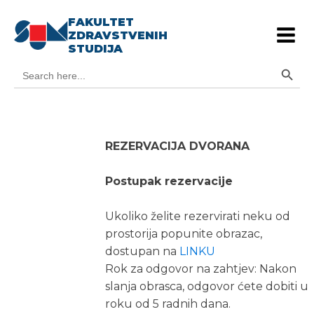
FAKULTET
ZDRAVSTVENIH
STUDIJA
Search Button
Search
for:
REZERVACIJA DVORANA
Postupak rezervacije
Ukoliko želite rezervirati neku od
prostorija popunite obrazac,
dostupan na
LINKU
Rok za odgovor na zahtjev: Nakon
slanja obrasca, odgovor ćete dobiti u
roku od 5 radnih dana.