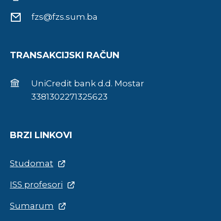
fzs@fzs.sum.ba
TRANSAKCIJSKI RAČUN
UniCredit bank d.d. Mostar
3381302271325623
BRZI LINKOVI
Studomat
ISS profesori
Sumarum