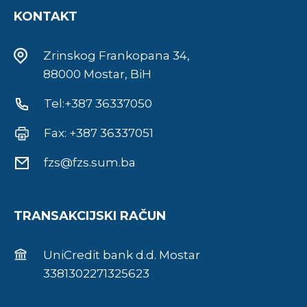
KONTAKT
Zrinskog Frankopana 34,
88000 Mostar, BiH
Tel:+387 36337050
Fax: +387 36337051
fzs@fzs.sum.ba
TRANSAKCIJSKI RAČUN
UniCredit bank d.d. Mostar
3381302271325623