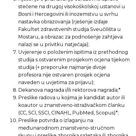
stečene na drugoj visokoškolskoj ustanovi u
Bosni i Hercegovini ili inozemstvu u svrhu
nastavka obrazovanja (rješenje izdaje
Fakultet zdravstvenih studija Sveučilišta u
Mostaru, a obrazac za podnošenje zahtjeva
nalazi se u privitku natječaja);
Uvjerenje o položenim ispitima iz prethodnog
studija s ostvarenim prosjekom ocjena tijekom
studija (+ preporuke najmanje dvoje
profesora nije ostvaren prosjek ocjena
naveden u uvjetima za prijavu);
Dekanova nagrada i/ili rektorova nagrada;*
Preslike radova u kojima je kandidat autor ili
koautor u znanstveno-istraživačkom članku
(CC, SCI, SSCI, CINAHL, PubMed, Scopus)*;
Preslike potvrda o izlaganju na
međunarodnom znanstveno-stručnom
skupu i preslike zbornika sažetaka ili zbornika