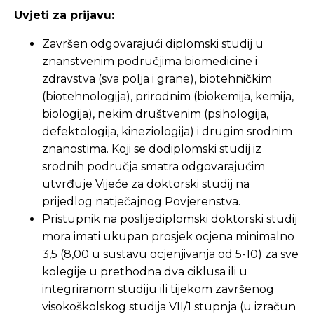
Uvjeti za prijavu:
Završen odgovarajući diplomski studij u
znanstvenim područjima biomedicine i
zdravstva (sva polja i grane), biotehničkim
(biotehnologija), prirodnim (biokemija, kemija,
biologija), nekim društvenim (psihologija,
defektologija, kineziologija) i drugim srodnim
znanostima. Koji se dodiplomski studij iz
srodnih područja smatra odgovarajućim
utvrđuje Vijeće za doktorski studij na
prijedlog natječajnog Povjerenstva.
Pristupnik na poslijediplomski doktorski studij
mora imati ukupan prosjek ocjena minimalno
3,5 (8,00 u sustavu ocjenjivanja od 5-10) za sve
kolegije u prethodna dva ciklusa ili u
integriranom studiju ili tijekom završenog
visokoškolskog studija VII/1 stupnja (u izračun