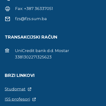
Fax: +387 36337051
fzs@fzs.sum.ba
TRANSAKCIJSKI RAČUN
UniCredit bank d.d. Mostar
3381302271325623
BRZI LINKOVI
Studomat
ISS profesori