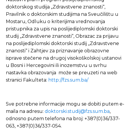
doktorskog studija „Zdravstvene znanosti“,
Pravilnik o doktorskim studijima na Sveučilištu u
Mostaru, Odluku o kriterijima vrednovanja
pristupnika za upis na poslijediplomski doktorski
studij „Zdravstvene znanosti“, Obrazac za prijavu
na poslijediplomski doktorski studij „Zdravstvene
znanosti“ i Zahtjev za priznavanje obrazovne
isprave stečene na drugoj visokoškolskoj ustanovi
u Bosni i Hercegovini ili inozemstvu u svrhu
nastavka obrazovanja može se preuzeti na web
stranici Fakulteta:
http://fzs.sum.ba/
Sve potrebne informacije mogu se dobiti putem e-
maila na adresu:
doktorski.studij@fzs.sum.ba
,
odnosno putem telefona na broj: +387(0)36/337-
063, +387(0)36/337-054.