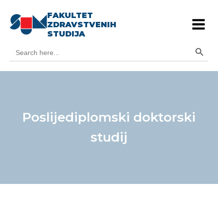
FAKULTET
ZDRAVSTVENIH
STUDIJA
Search Button
Search
for:
Poslijediplomski doktorski
studij