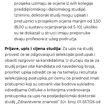
prosjeka uzimaju se ocjene iz svih kolegija
preddiplomskog i diplomskog studija).
Iznimno, doktorski studij mogu upisati i
pristupnici s prosjekom ocjena manjim od 3,50
(8,00 u sustavu ocjenjivanja od 5-10) ukoliko
su se dokazali u struci i imaju preporuke
dvaju profesora iz užeg područja.
Prijave, upis i cijena studija:
Za upis na studij
provest će se odgovarajući selekcijski postupak i
obaviti razgovor sa kandidatima. U slučaju da se za
studij prijavi više kandidata od navedenog broja,
prioritet upisa odredit će se na temelju rezultata
selekcijskog postupka, pri čemu će prednost imati
pristupnici koji su ostvarili više bodova sukladno
odredbama Odluke o kriterijima vrednovanja
pristupnika za upis na poslijediplomski doktorski
studij „Zdravstvene znanosti“ (Ur. broj: 01-557/26 od