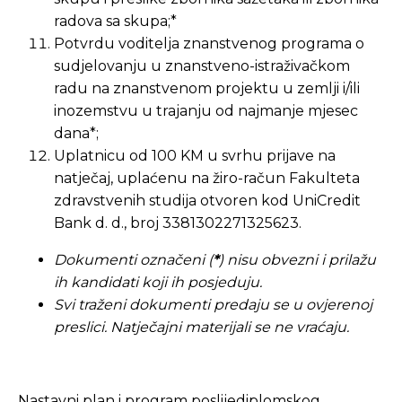
radova sa skupa;*
Potvrdu voditelja znanstvenog programa o
sudjelovanju u znanstveno-istraživačkom
radu na znanstvenom projektu u zemlji i/ili
inozemstvu u trajanju od najmanje mjesec
dana*;
Uplatnicu od 100 KM u svrhu prijave na
natječaj, uplaćenu na žiro-račun Fakulteta
zdravstvenih studija otvoren kod UniCredit
Bank d. d., broj 3381302271325623.
Dokumenti označeni (
*
) nisu obvezni i prilažu
ih kandidati koji ih posjeduju.
Svi traženi dokumenti predaju se u ovjerenoj
preslici. Natječajni materijali se ne vraćaju.
Nastavni plan i program poslijediplomskog