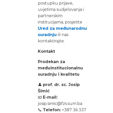
postupku prijave,
uvjetima sudjelovanja i
partnerskim
institucijama, posjetite
Ured za međunarodnu
suradnju
ili nas
kontaktirajte.
Kontakt
Prodekan za
međuinstitucionalnu
suradnju i kvalitetu
👤
prof. dr. sc. Josip
Šimić
📧
E-mail:
josip.simic@fzs.sum.ba
📞
Telefon:
+387 36 337