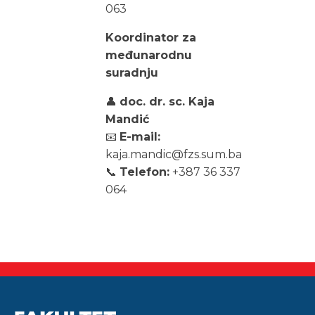
063
Koordinator za
međunarodnu
suradnju
👤
doc. dr. sc. Kaja
Mandić
📧
E-mail:
kaja.mandic@fzs.sum.ba
📞
Telefon:
+387 36 337
064