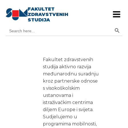
FAKULTET
ZDRAVSTVENIH
STUDIJA
Search Button
Search
for:
Fakultet zdravstvenih
studija aktivno razvija
međunarodnu suradnju
kroz partnerske odnose
s visokoškolskim
ustanovama i
istraživačkim centrima
diljem Europe i svijeta.
Sudjelujemo u
programima mobilnosti,