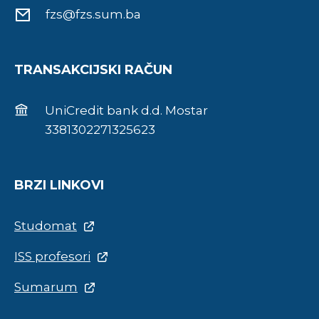
fzs@fzs.sum.ba
TRANSAKCIJSKI RAČUN
UniCredit bank d.d. Mostar
3381302271325623
BRZI LINKOVI
Studomat
ISS profesori
Sumarum