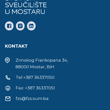
KONTAKT
Zrinskog Frankopana 34,
88000 Mostar, BiH
Tel:+387 36337050
Fax: +387 36337051
fzs@fzs.sum.ba