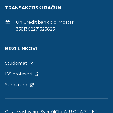
TRANSAKCIJSKI RAČUN
UniCredit bank d.d. Mostar
3381302271325623
BRZI LINKOVI
Studomat
ISS profesori
Sumarum
Ostale sastavnice Sveučilišta:
ALU
GF
APTF
EF