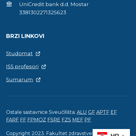
UniCredit bank d.d. Mostar
3381302271325623
BRZI LINKOVI
Studomat
ISS profesori
Sumarum
Ostale sastavnice Sveučilišta:
ALU
GF
APTF
EF
FARF
FF
FPMOZ
FSRE
FZS
MEF
PF
Copyright 2023. Fakultet zdravstvenih studija.
HR