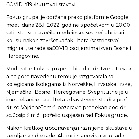
COVID-a19./iskustva i stavovi“.
Fokus grupa je održana preko platforme Google
meet, dana 28.1. 2022. godine s početkom u 20:00
sati. Istoj su nazočile medicinske sestre/tehničari
koji su nakon završetka fakulteta (sestrinstvo)
migrirali, te rade saCOVID pacijentima izvan Bosne i
Hercegovine.
Moderator Fokus grupe je bila doc.dr. Ivona Ljevak,
a na gore navedenu temu je razgovarala sa
kolegicama ikolegama iz Norveške, Hrvatske, Irske,
Njemačke i Bosne i Hercegovine. Sveprisutne je u
ime dekanice Fakulteta zdravstvenih studija prof.
dr. sc. VajdaneTomić, pozdravio prodekan doc. dr.
sc. Josip Šimić i poželio uspješan rad Fokus grupe.
Nakon kratkog upoznavanja i razmjene iskustava u
zemljama gdje rade, Alumni članovi su vrlo rado