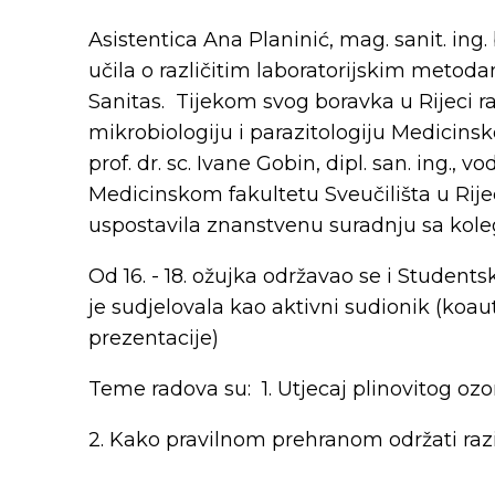
Asistentica Ana Planinić, mag. sanit. ing. b
učila o različitim laboratorijskim metoda
Sanitas. Tijekom svog boravka u Rijeci r
mikrobiologiju i parazitologiju Medicins
prof. dr. sc. Ivane Gobin, dipl. san. ing., 
Medicinskom fakultetu Sveučilišta u Rijec
uspostavila znanstvenu suradnju sa kole
Od 16. - 18. ožujka održavao se i Students
je sudjelovala kao aktivni sudionik (koau
prezentacije)
Teme radova su: 1. Utjecaj plinovitog oz
2. Kako pravilnom prehranom održati razi