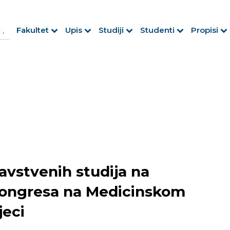
h Button
arch
Fakultet
Upis
Studiji
Studenti
Propisi
r:
avstvenih studija na
 kongresa na Medicinskom
jeci