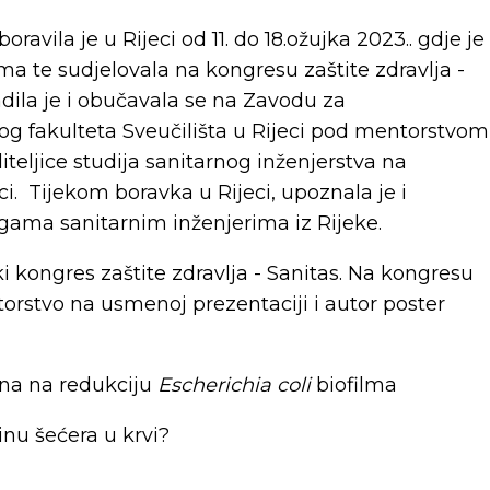
oravila je u Rijeci od 11. do 18.ožujka 2023.. gdje je
ma te sudjelovala na kongresu zaštite zdravlja -
adila je i obučavala se na Zavodu za
kog fakulteta Sveučilišta u Rijeci pod mentorstvom
voditeljice studija sanitarnog inženjerstva na
i. Tijekom boravka u Rijeci, upoznala je i
gama sanitarnim inženjerima iz Rijeke.
ki kongres zaštite zdravlja - Sanitas. Na kongresu
torstvo na usmenoj prezentaciji i autor poster
ona na redukciju
Escherichia coli
biofilma
nu šećera u krvi?