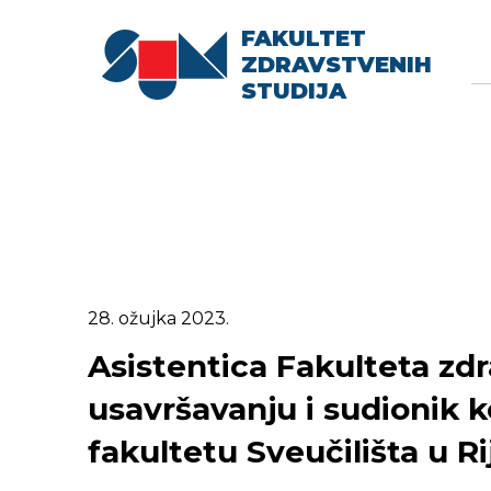
FAKULTET
Searc
Se
ZDRAVSTVENIH
fo
STUDIJA
28. ožujka 2023.
Asistentica Fakulteta zdr
usavršavanju i sudionik
fakultetu Sveučilišta u Ri