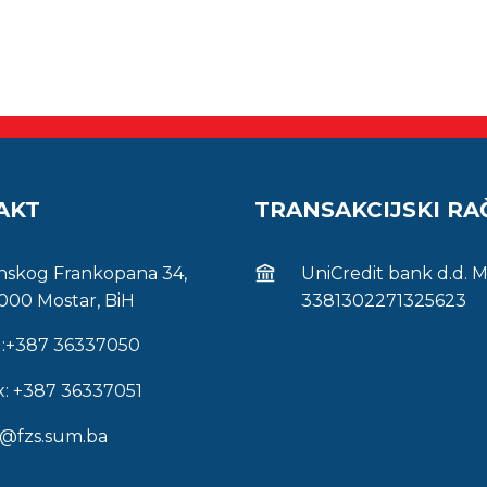
AKT
TRANSAKCIJSKI R
inskog Frankopana 34,
UniCredit bank d.d. 
000 Mostar, BiH
3381302271325623
l:+387 36337050
x: +387 36337051
s@fzs.sum.ba