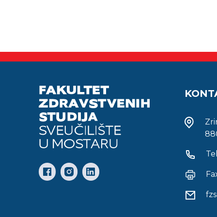
KONT
Zr
88
Te
Fa
fz