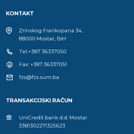
KONTAKT
Zrinskog Frankopana 34,
88000 Mostar, BiH
Tel:+387 36337050
Fax: +387 36337051
fzs@fzs.sum.ba
TRANSAKCIJSKI RAČUN
UniCredit bank d.d. Mostar
3381302271325623