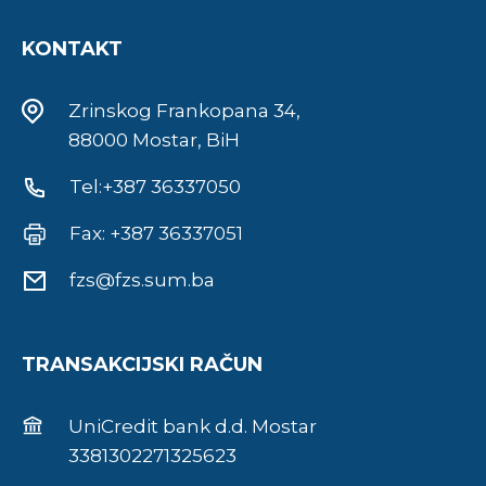
KONTAKT
Zrinskog Frankopana 34,
88000 Mostar, BiH
Tel:+387 36337050
Fax: +387 36337051
fzs@fzs.sum.ba
TRANSAKCIJSKI RAČUN
UniCredit bank d.d. Mostar
3381302271325623