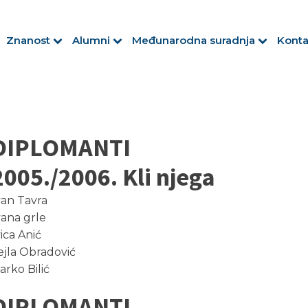
Znanost
Alumni
Međunarodna suradnja
Konta
DIPLOMANTI
2005./2006. Kli njega
van Tavra
vana grle
vica Anić
ejla Obradović
arko Bilić
DIPLOMANTI