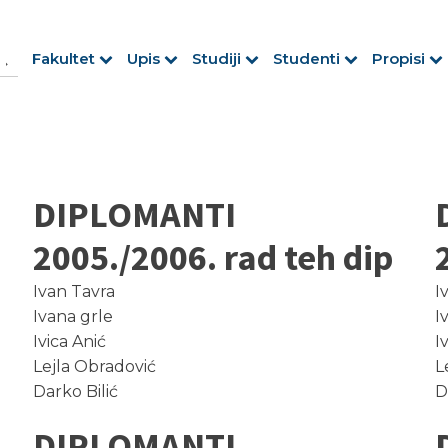
h Button
arch
Fakultet
Upis
Studiji
Studenti
Propisi
r:
DIPLOMANTI
2005./2006. rad teh dip
Ivan Tavra
I
Ivana grle
I
Ivica Anić
I
Lejla Obradović
L
Darko Bilić
D
DIPLOMANTI