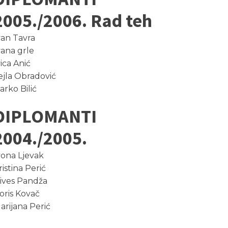
2005./2006. Rad teh
van Tavra
vana grle
vica Anić
ejla Obradović
arko Bilić
DIPLOMANTI
2004./2005.
vona Ljevak
ristina Perić
ives Pandža
oris Kovač
arijana Perić