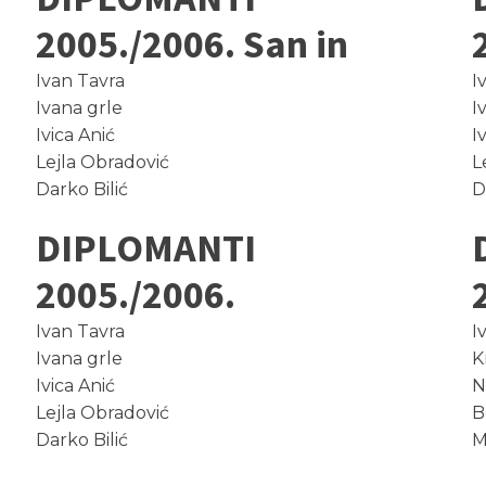
2005./2006. San in
Ivan Tavra
I
Ivana grle
I
Ivica Anić
I
Lejla Obradović
L
Darko Bilić
D
DIPLOMANTI
2005./2006.
Ivan Tavra
I
Ivana grle
K
Ivica Anić
N
Lejla Obradović
B
Darko Bilić
M