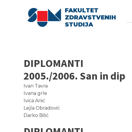
FAKULTET
Searc
Se
ZDRAVSTVENIH
fo
STUDIJA
DIPLOMANTI
2005./2006. San in dip
Ivan Tavra
Ivana grle
Ivica Anić
Lejla Obradović
Darko Bilić
DIPLOMANTI