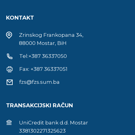
KONTAKT
Zrinskog Frankopana 34,
88000 Mostar, BiH
Tel:+387 36337050
Fax: +387 36337051
fzs@fzs.sum.ba
TRANSAKCIJSKI RAČUN
UniCredit bank d.d. Mostar
3381302271325623