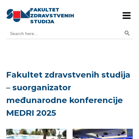
FAKULTET
ZDRAVSTVENIH
STUDIJA
Search Button
Search
for:
Fakultet zdravstvenih studija
– suorganizator
međunarodne konferencije
MEDRI 2025