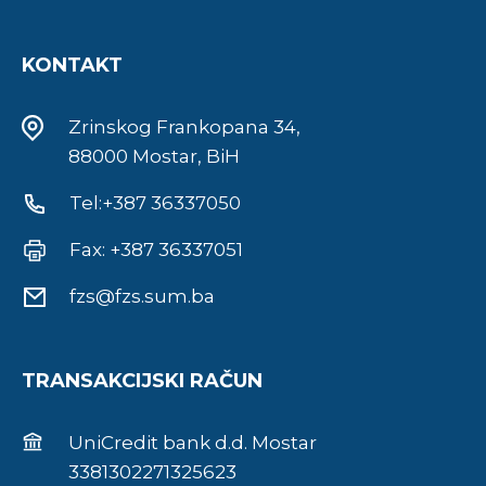
KONTAKT
Zrinskog Frankopana 34,
88000 Mostar, BiH
Tel:+387 36337050
Fax: +387 36337051
fzs@fzs.sum.ba
TRANSAKCIJSKI RAČUN
UniCredit bank d.d. Mostar
3381302271325623