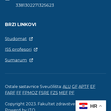
3381302271325623
BRZI LINKOVI
Studomat
ISS profesori
Sumarum
Ostale sastavnice Sveučilišta:
ALU
GF
APTF
EF
FARF
FF
FPMOZ
FSRE
FZS
MEF
PF
Copyright 2023. Fakultet zdravstvenih studija.
HR
Powerd by
ITO