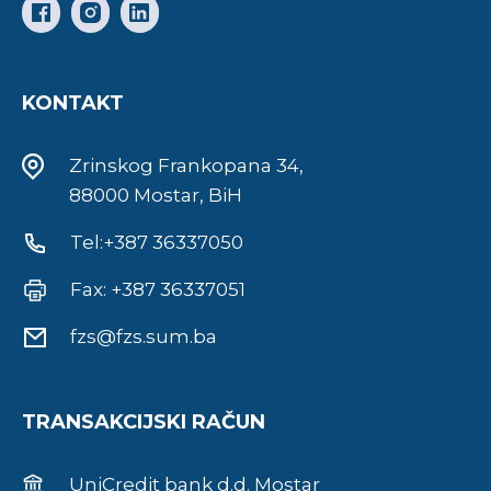
KONTAKT
Zrinskog Frankopana 34,
88000 Mostar, BiH
Tel:+387 36337050
Fax: +387 36337051
fzs@fzs.sum.ba
TRANSAKCIJSKI RAČUN
UniCredit bank d.d. Mostar