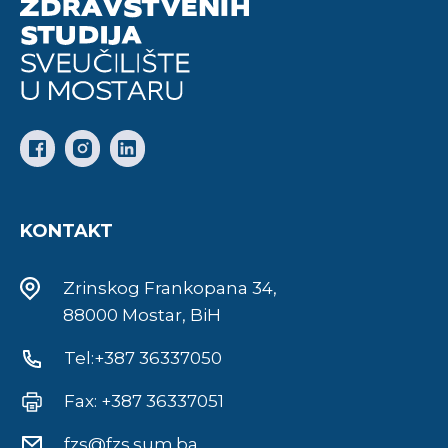
KONTAKT
Zrinskog Frankopana 34,
88000 Mostar, BiH
Tel:+387 36337050
Fax: +387 36337051
fzs@fzs.sum.ba