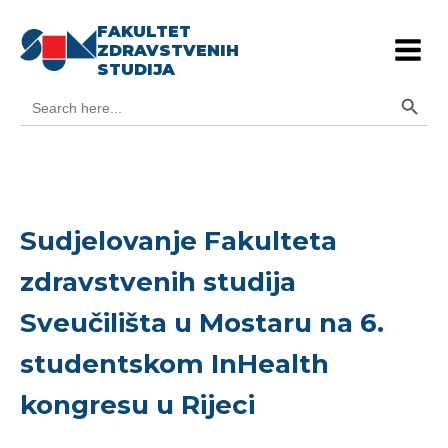
FAKULTET
ZDRAVSTVENIH
STUDIJA
Search Button
Search
for:
Sudjelovanje Fakulteta
zdravstvenih studija
Sveučilišta u Mostaru na 6.
studentskom InHealth
kongresu u Rijeci