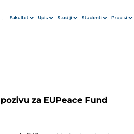
h Button
arch
Fakultet
Upis
Studiji
Studenti
Propisi
r:
 pozivu za EUPeace Fund