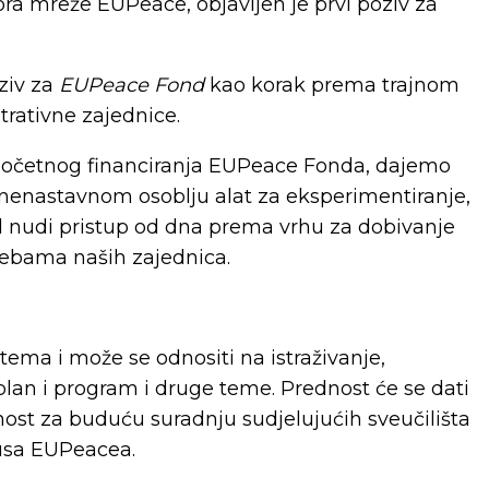
a mreže EUPeace, objavljen je prvi poziv za
ziv za
EUPeace Fond
kao korak prema trajnom
rativne zajednice.
početnog financiranja EUPeace Fonda, dajemo
 nenastavnom osoblju alat za eksperimentiranje,
nd nudi pristup od dna prema vrhu za dobivanje
rebama naših zajednica.
 tema i može se odnositi na istraživanje,
lan i program i druge teme. Prednost će se dati
ost za buduću suradnju sudjelujućih sveučilišta
kusa EUPeacea.