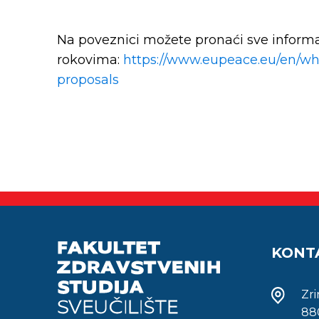
Na poveznici možete pronaći sve informac
rokovima:
https://www.eupeace.eu/en/wha
proposals
KONT
Zr
88