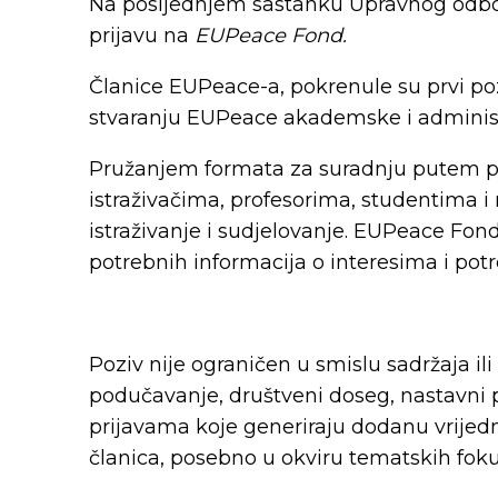
Na posljednjem sastanku Upravnog odbor
prijavu na
EUPeace Fond.
Članice EUPeace-a, pokrenule su prvi po
stvaranju EUPeace akademske i administ
Pružanjem formata za suradnju putem 
istraživačima, profesorima, studentima i
istraživanje i sudjelovanje. EUPeace Fo
potrebnih informacija o interesima i pot
Poziv nije ograničen u smislu sadržaja ili
podučavanje, društveni doseg, nastavni p
prijavama koje generiraju dodanu vrijedn
članica, posebno u okviru tematskih fo