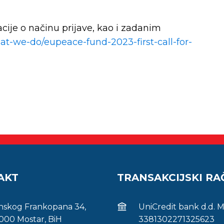
ije o načinu prijave, kao i zadanim
t-we-do/eupeace-fund-2023-first-call-for-
AKT
TRANSAKCIJSKI R
inskog Frankopana 34,
UniCredit bank d.d. 
000 Mostar, BiH
3381302271325623