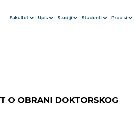
h Button
arch
Fakultet
Upis
Studiji
Studenti
Propisi
r:
ST O OBRANI DOKTORSKOG