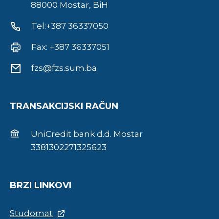
88000 Mostar, BiH
Tel:+387 36337050
Fax: +387 36337051
fzs@fzs.sum.ba
TRANSAKCIJSKI RAČUN
UniCredit bank d.d. Mostar
3381302271325623
BRZI LINKOVI
Studomat