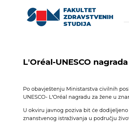
FAKULTET
Searc
Se
ZDRAVSTVENIH
fo
STUDIJA
L'Oréal-UNESCO nagrada 
Po obavještenju Ministarstva civilnih p
UNESCO- L'Oréal nagradu za žene u znan
U okviru javnog poziva bit će dodijeljen
znanstvenog istraživanja u području život