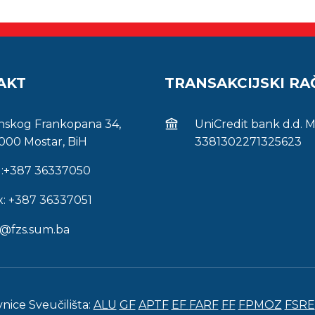
AKT
TRANSAKCIJSKI R
inskog Frankopana 34,
UniCredit bank d.d. 
000 Mostar, BiH
3381302271325623
l:+387 36337050
x: +387 36337051
s@fzs.sum.ba
vnice Sveučilišta:
ALU
GF
APTF
EF
FARF
FF
FPMOZ
FSRE