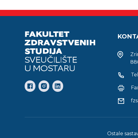
KONT
Zr
88
Te
Fa
fz
Ostale sasta