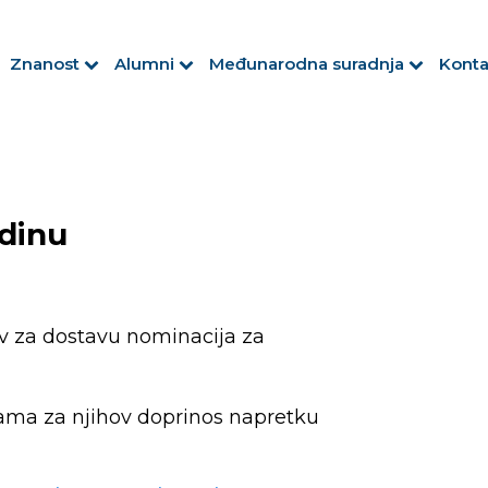
Znanost
Alumni
Međunarodna suradnja
Konta
odinu
iv za dostavu nominacija za
cama za njihov doprinos napretku