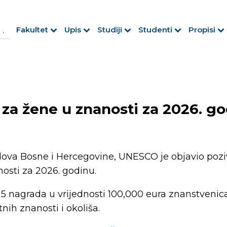
h Button
arch
Fakultet
Upis
Studiji
Studenti
Propisi
r:
za žene u znanosti za 2026. g
oslova Bosne i Hercegovine, UNESCO je objavio poz
osti za 2026. godinu.
o 5 nagrada u vrijednosti 100,000 eura znanstveni
nih znanosti i okoliša.