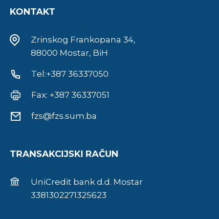
KONTAKT
Zrinskog Frankopana 34,
88000 Mostar, BiH
Tel:+387 36337050
Fax: +387 36337051
fzs@fzs.sum.ba
TRANSAKCIJSKI RAČUN
UniCredit bank d.d. Mostar
3381302271325623