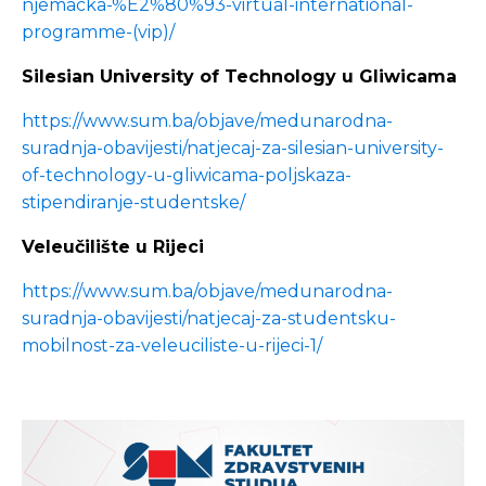
njemacka-%E2%80%93-virtual-international-
programme-(vip)/
Silesian University of Technology u Gliwicama
https://www.sum.ba/objave/medunarodna-
suradnja-obavijesti/natjecaj-za-silesian-university-
of-technology-u-gliwicama-poljskaza-
stipendiranje-studentske/
Veleučilište u Rijeci
https://www.sum.ba/objave/medunarodna-
suradnja-obavijesti/natjecaj-za-studentsku-
mobilnost-za-veleuciliste-u-rijeci-1/