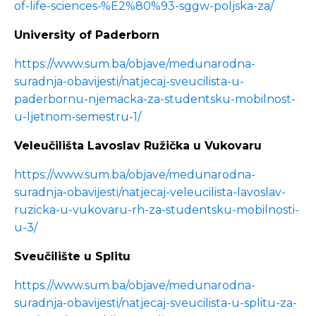
of-life-sciences-%E2%80%93-sggw-poljska-za/
University of Paderborn
https://www.sum.ba/objave/medunarodna-
suradnja-obavijesti/natjecaj-sveucilista-u-
paderbornu-njemacka-za-studentsku-mobilnost-
u-ljetnom-semestru-1/
Veleučilišta Lavoslav Ružička u Vukovaru
https://www.sum.ba/objave/medunarodna-
suradnja-obavijesti/natjecaj-veleucilista-lavoslav-
ruzicka-u-vukovaru-rh-za-studentsku-mobilnosti-
u-3/
Sveučilište u Splitu
https://www.sum.ba/objave/medunarodna-
suradnja-obavijesti/natjecaj-sveucilista-u-splitu-za-