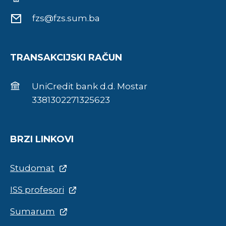
fzs@fzs.sum.ba
TRANSAKCIJSKI RAČUN
UniCredit bank d.d. Mostar
3381302271325623
BRZI LINKOVI
Studomat
ISS profesori
Sumarum