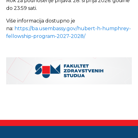
Rok za podnošenje prijava: 28. srpnja 2026. godine
do 23:59 sati.
Više informacija dostupno je
na:
https://ba.usembassy.gov/hubert-h-humphrey-
fellowship-program-2027-2028/