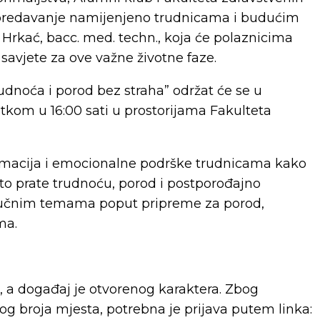
a predavanje namijenjeno trudnicama i budućim
rkać, bacc. med. techn., koja će polaznicima
 savjete za ove važne životne faze.
noća i porod bez straha” održat će se u
četkom u 16:00 sati u prostorijama Fakulteta
formacija i emocionalne podrške trudnicama kako
esto prate trudnoću, porod i postporođajno
ključnim temama poput pripreme za porod,
ma.
, a događaj je otvorenog karaktera. Zbog
og broja mjesta, potrebna je prijava putem linka: