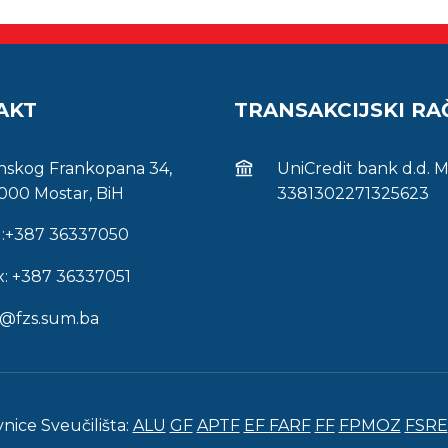
AKT
TRANSAKCIJSKI R
inskog Frankopana 34,
UniCredit bank d.d. 
000 Mostar, BiH
3381302271325623
l:+387 36337050
x: +387 36337051
s@fzs.sum.ba
vnice Sveučilišta:
ALU
GF
APTF
EF
FARF
FF
FPMOZ
FSRE