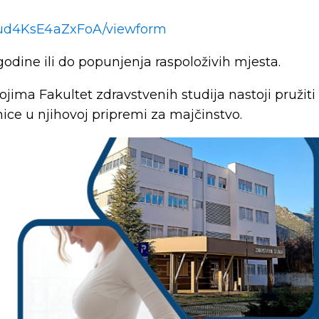
4KsE4aZxFoA/viewform
godine ili do popunjenja raspoloživih mjesta.
ojima Fakultet zdravstvenih studija nastoji pružiti
nice u njihovoj pripremi za majčinstvo.