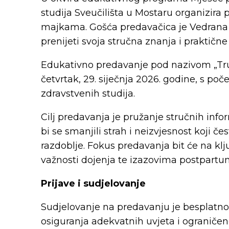
studija Sveučilišta u Mostaru organizir
majkama. Gošća predavačica je Vedrana H
prenijeti svoja stručna znanja i praktične
Edukativno predavanje pod nazivom „Trud
četvrtak, 29. siječnja 2026. godine, s po
zdravstvenih studija.
Cilj predavanja je pružanje stručnih in
bi se smanjili strah i neizvjesnost koji č
razdoblje. Fokus predavanja bit će na 
važnosti dojenja te izazovima postpartu
Prijave i sudjelovanje
Sudjelovanje na predavanju je besplatno
osiguranja adekvatnih uvjeta i ograničen