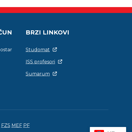
AČUN
BRZI LINKOVI
Mostar
Studomat
ISS profesori
Sumarum
FZS
MEF
PF