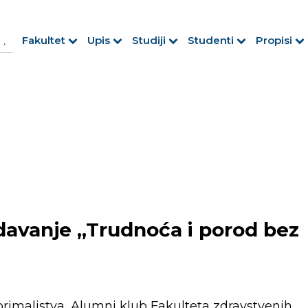
h Button
arch
Fakultet
Upis
Studiji
Studenti
Propisi
r:
avanje „Trudnoća i porod bez
rimaljstva, Alumni klub Fakulteta zdravstvenih