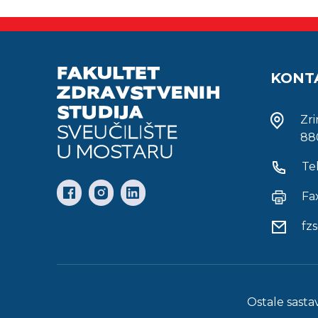
KONT
Zr
88
Te
Fa
fz
Ostale sasta