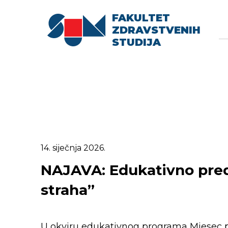
FAKULTET
Searc
Se
ZDRAVSTVENIH
fo
STUDIJA
14. siječnja 2026.
NAJAVA: Edukativno pred
straha”
U okviru edukativnog programa Mjesec p