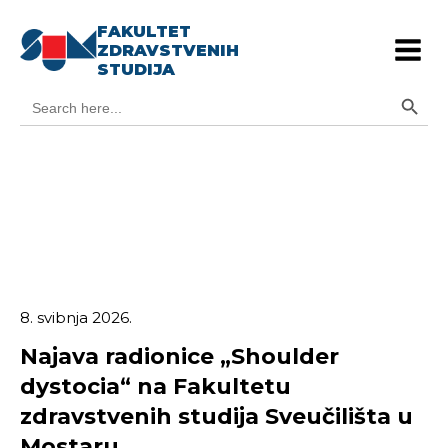
FAKULTET
ZDRAVSTVENIH
STUDIJA
Search Button
Search
for:
8. svibnja 2026.
Najava radionice „Shoulder
dystocia“ na Fakultetu
zdravstvenih studija Sveučilišta u
Mostaru