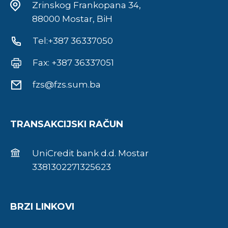
Zrinskog Frankopana 34,
88000 Mostar, BiH
Tel:+387 36337050
Fax: +387 36337051
fzs@fzs.sum.ba
TRANSAKCIJSKI RAČUN
UniCredit bank d.d. Mostar
3381302271325623
BRZI LINKOVI