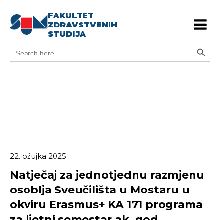
FAKULTET
ZDRAVSTVENIH
STUDIJA
Search Button
Search
for:
22. ožujka 2025.
Natječaj za jednotjednu razmjenu
osoblja Sveučilišta u Mostaru u
okviru Erasmus+ KA 171 programa
za ljetni semestar ak. god.