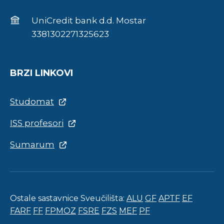
UniCredit bank d.d. Mostar
3381302271325623
BRZI LINKOVI
Studomat
ISS profesori
Sumarum
Ostale sastavnice Sveučilišta:
ALU
GF
APTF
EF
FARF
FF
FPMOZ
FSRE
FZS
MEF
PF