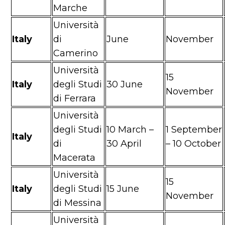
Marche
Università
Italy
di
June
November
Camerino
Università
15
Italy
degli Studi
30 June
November
di Ferrara
Università
degli Studi
10 March –
1 September
Italy
di
30 April
– 10 October
Macerata
Università
15
Italy
degli Studi
15 June
November
di Messina
Università