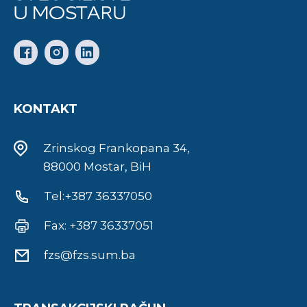
KONTAKT
Zrinskog Frankopana 34,
88000 Mostar, BiH
Tel:+387 36337050
Fax: +387 36337051
fzs@fzs.sum.ba