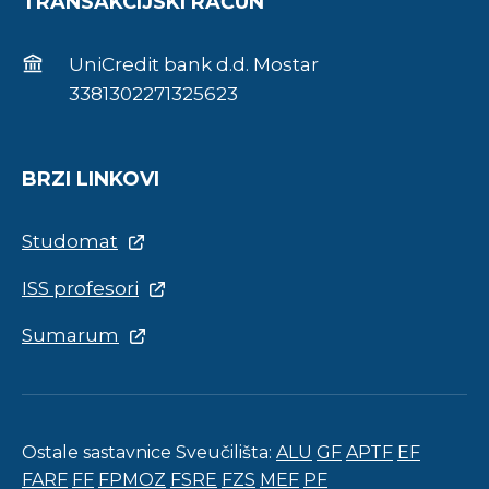
TRANSAKCIJSKI RAČUN
UniCredit bank d.d. Mostar
3381302271325623
BRZI LINKOVI
Studomat
ISS profesori
Sumarum
Ostale sastavnice Sveučilišta:
ALU
GF
APTF
EF
FARF
FF
FPMOZ
FSRE
FZS
MEF
PF