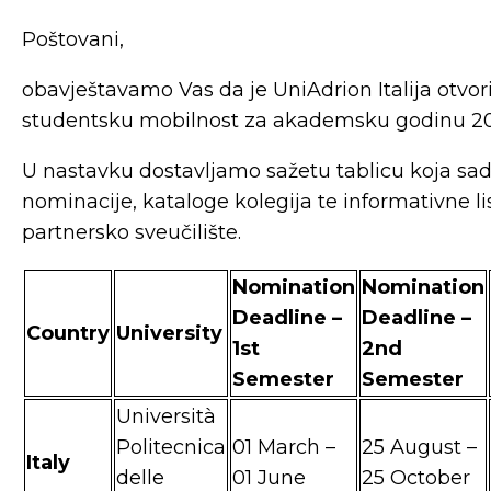
Poštovani,
obavještavamo Vas da je UniAdrion Italija otvor
studentsku mobilnost za akademsku godinu 20
U nastavku dostavljamo sažetu tablicu koja sad
nominacije, kataloge kolegija te informativne li
partnersko sveučilište.
Nomination
Nomination
Deadline –
Deadline –
Country
University
1st
2nd
Semester
Semester
Università
Politecnica
01 March –
25 August –
Italy
delle
01 June
25 October