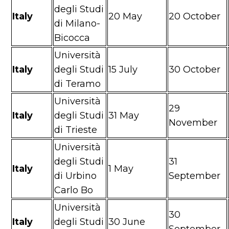
degli Studi
Italy
20 May
20 October
di Milano-
Bicocca
Università
Italy
degli Studi
15 July
30 October
di Teramo
Università
29
Italy
degli Studi
31 May
November
di Trieste
Università
degli Studi
31
Italy
1 May
di Urbino
September
Carlo Bo
Università
30
Italy
degli Studi
30 June