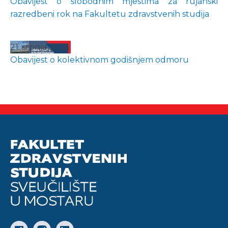
Obavijest o slobodnim mjestima za rujanski
razredbeni rok na Fakultetu zdravstvenih studija
21. srpnja 2026.
Obavijest o kolektivnom godišnjem odmoru