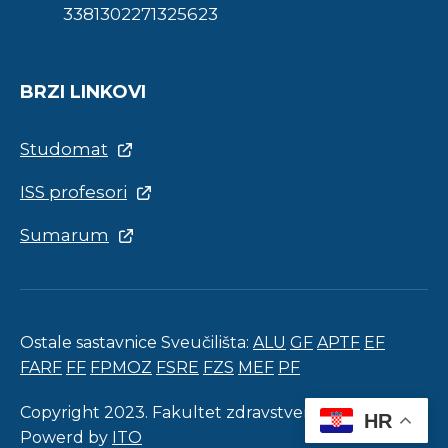
3381302271325623
BRZI LINKOVI
Studomat
ISS profesori
Sumarum
Ostale sastavnice Sveučilišta:
ALU
GF
APTF
EF
FARF
FF
FPMOZ
FSRE
FZS
MEF
PF
Copyright 2023. Fakultet zdravstvenih studija.
HR
Powerd by
ITO