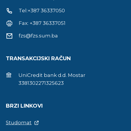
Tel:+387 36337050
Fax: +387 36337051
fzs@fzs.sum.ba
TRANSAKCIJSKI RAČUN
UniCredit bank d.d. Mostar
3381302271325623
BRZI LINKOVI
Studomat