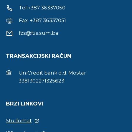
Tel:+387 36337050
Fax: +387 36337051
fzs@fzs.sum.ba
TRANSAKCIJSKI RAČUN
UniCredit bank d.d. Mostar
3381302271325623
BRZI LINKOVI
Studomat