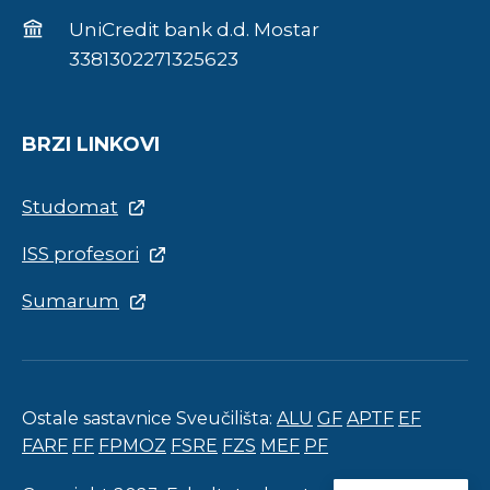
UniCredit bank d.d. Mostar
3381302271325623
BRZI LINKOVI
Studomat
ISS profesori
Sumarum
Ostale sastavnice Sveučilišta:
ALU
GF
APTF
EF
FARF
FF
FPMOZ
FSRE
FZS
MEF
PF