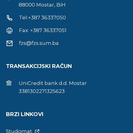
88000 Mostar, BiH
Tel:+387 36337050
Fax: +387 36337051
fzs@fzs.sum.ba
TRANSAKCIJSKI RAČUN
UniCredit bank d.d. Mostar
3381302271325623
BRZI LINKOVI
Studomat