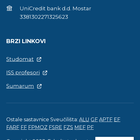
UniCredit bank d.d. Mostar
3381302271325623
BRZI LINKOVI
Studomat
ISS profesori
Sumarum
Ostale sastavnice Sveučilišta:
ALU
GF
APTF
EF
FARF
FF
FPMOZ
FSRE
FZS
MEF
PF