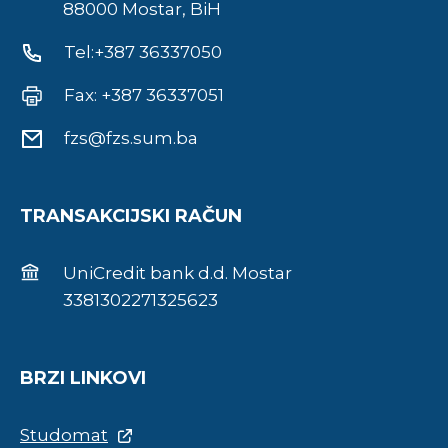
88000 Mostar, BiH
Tel:+387 36337050
Fax: +387 36337051
fzs@fzs.sum.ba
TRANSAKCIJSKI RAČUN
UniCredit bank d.d. Mostar
3381302271325623
BRZI LINKOVI
Studomat