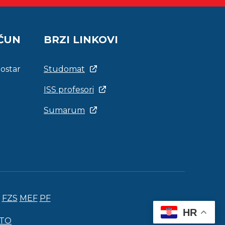
AČUN
BRZI LINKOVI
Mostar
Studomat
ISS profesori
Sumarum
FZS
MEF
PF
HR
ITO