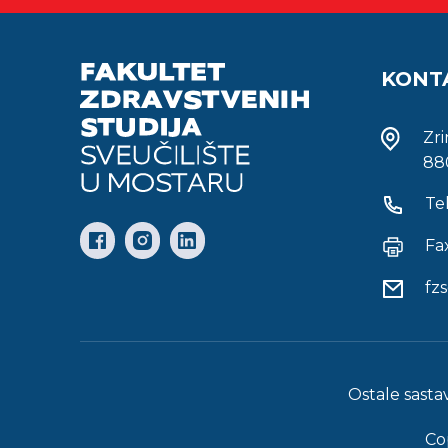
KONT
Zr
88
Te
Fa
fz
Ostale sasta
Co