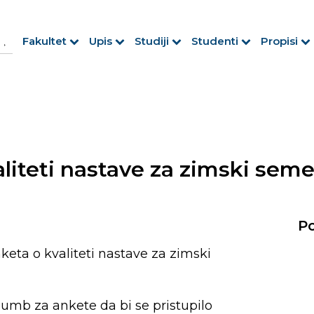
h Button
arch
Fakultet
Upis
Studiji
Studenti
Propisi
r:
liteti nastave za zimski seme
Po
ta o kvaliteti nastave za zimski
gumb za ankete da bi se pristupilo