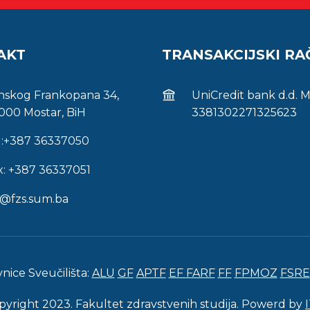
AKT
TRANSAKCIJSKI R
inskog Frankopana 34,
UniCredit bank d.d. 
000 Mostar, BiH
3381302271325623
l:+387 36337050
x: +387 36337051
s@fzs.sum.ba
vnice Sveučilišta:
ALU
GF
APTF
EF
FARF
FF
FPMOZ
FSRE
pyright 2023. Fakultet zdravstvenih studija. Powerd by