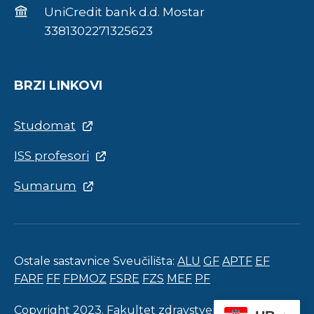
UniCredit bank d.d. Mostar
3381302271325623
BRZI LINKOVI
Studomat
ISS profesori
Sumarum
Ostale sastavnice Sveučilišta:
ALU
GF
APTF
EF
FARF
FF
FPMOZ
FSRE
FZS
MEF
PF
Copyright 2023. Fakultet zdravstvenih studija.