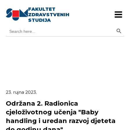
FAKULTET
ZDRAVSTVENIH
STUDIJA
Search Button
Search
for:
23. rujna 2023.
Održana 2. Radionica
cjeloživotnog učenja "Baby
handling i uredan razvoj djeteta
do godinu dana"