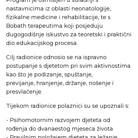
Program je osmišljen u suradnji s
nastavnicima iz oblasti neonatologije,
fizikalne medicine i rehabilitacije, te s
Bobath terapeutima koji posjeduju
dugogodišnje iskustvo za teoretski i praktični
dio edukacijskog procesa.
Cilj radionice odnosio se na ispravno
postupanje s djetetom pri svim aktivnostima
kao što je podizanje, spuštanje,
previjanje, hranjenje, držanje, nošenje i
presvlačenje.
Tijekom radionice polaznici su se upoznali s:
- Psihomotornim razvojem djeteta od
rođenja do dvanaestog mjeseca života
- Pravilnim položajem djeteta za ležanje