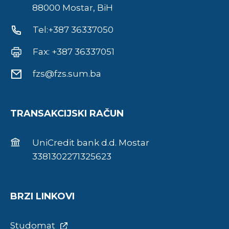
88000 Mostar, BiH
Tel:+387 36337050
Fax: +387 36337051
fzs@fzs.sum.ba
TRANSAKCIJSKI RAČUN
UniCredit bank d.d. Mostar
3381302271325623
BRZI LINKOVI
Studomat