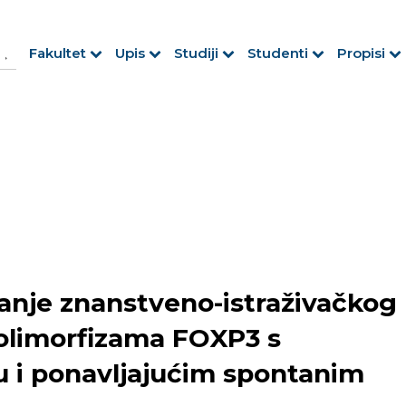
h Button
arch
Fakultet
Upis
Studiji
Studenti
Propisi
r:
anje znanstveno-istraživačkog
polimorfizama FOXP3 s
 i ponavljajućim spontanim