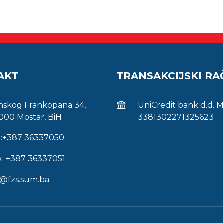
AKT
TRANSAKCIJSKI R
inskog Frankopana 34,
UniCredit bank d.d. 
000 Mostar, BiH
3381302271325623
l:+387 36337050
x: +387 36337051
s@fzs.sum.ba