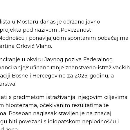
lišta u Mostaru danas je održano javno
g projekta pod nazivom
„Povezanost
lodnošću i ponavljajućim spontanim pobačajima
 Martina
Orlović
Vlaho.
nanciranje u okviru Javnog poziva Federalnog
nanciranje/sufinanciranje znanstveno-istraživačkih
raciji Bosne i Hercegovine za 2025. godinu, a
rstva.
ati s predmetom istraživanja, njegovim ciljevima
nim hipotezama, očekivanim rezultatima te
a. Poseban naglasak stavljen je na značaj
gu biti povezani s
idiopatskom
neplodnošću i
d žena.