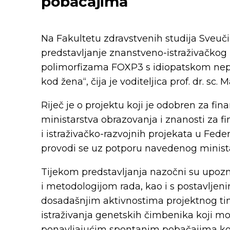
pobačajima
Na Fakultetu zdravstvenih studija Sveuči
predstavljanje znanstveno-istraživačko
polimorfizama
FOXP3 s
idiopatskom
nep
kod žena“
, čija je voditeljica prof. dr. sc.
Riječ je o projektu koji je odobren za fi
ministarstva obrazovanja i znanosti za fi
i istraživačko-razvojnih projekata u Fede
provodi se uz potporu navedenog minista
Tijekom predstavljanja nazočni su upozn
i metodologijom rada, kao i s postavlje
dosadašnjim aktivnostima projektnog tim
istraživanja genetskih čimbenika koji mo
ponavljajućim spontanim pobačajima ko