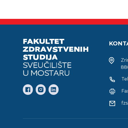
KONT
Zr
88
Te
Fa
fz