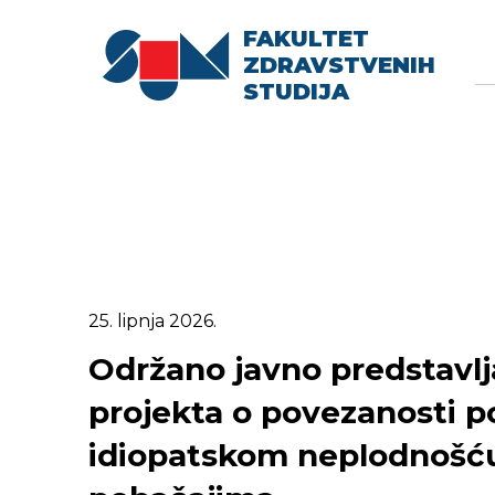
FAKULTET
Searc
Se
ZDRAVSTVENIH
fo
STUDIJA
25. lipnja 2026.
Održano javno predstavlj
projekta o povezanosti 
idiopatskom neplodnošću