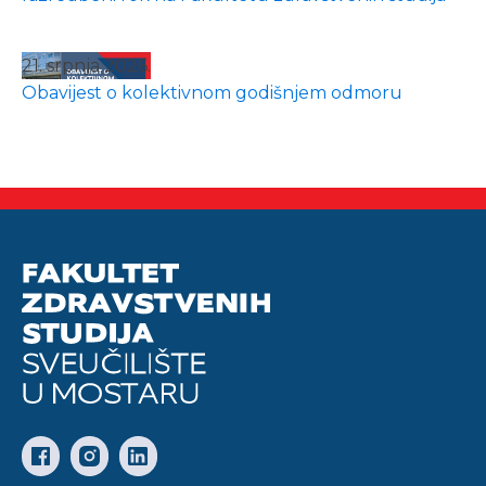
21. srpnja 2026.
Obavijest o kolektivnom godišnjem odmoru