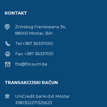
KONTAKT
Zrinskog Frankopana 34,
88000 Mostar, BiH
Tel:+387 36337050
Fax: +387 36337051
fzs@fzs.sum.ba
TRANSAKCIJSKI RAČUN
UniCredit bank d.d. Mostar
3381302271325623