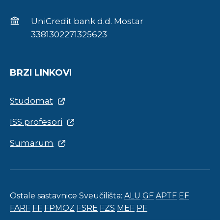
UniCredit bank d.d. Mostar
3381302271325623
BRZI LINKOVI
Studomat
ISS profesori
Sumarum
Ostale sastavnice Sveučilišta:
ALU
GF
APTF
EF
FARF
FF
FPMOZ
FSRE
FZS
MEF
PF